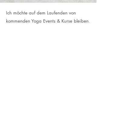
Ich möchte auf dem Laufenden von
kommenden Yoga Events & Kurse bleiben
.
Vorname
Email
Ich habe die Datenschutzerklärung
zur Kenntnis genommen.
Datenschutz
Sign Up
95494 Gesees
Tel:
+49 172 3605655
,
info@ingridgarfia.com