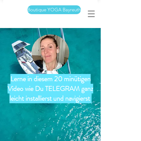
Boutique YOGA Bayreuth
Lerne in diesem 20 minütigen
Video wie Du TELEGRAM ganz
leicht installierst und navigierst