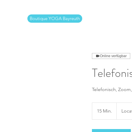
Boutique YOGA Bayreuth
Online verfügbar
Telefoni
Telefonisch, Zoom,
15 Min.
1
Loca
5
M