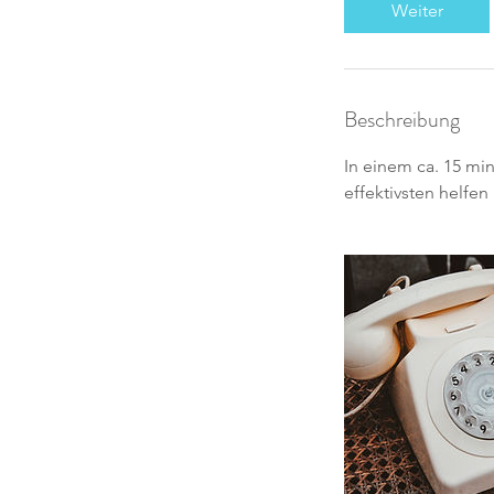
i
Weiter
n
.
Beschreibung
In einem ca. 15 mi
effektivsten helfen